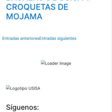
CROQUETAS DE
MOJAMA
Navegación
Entradas anteriores
Entradas siguientes
de
entradas
Síguenos: