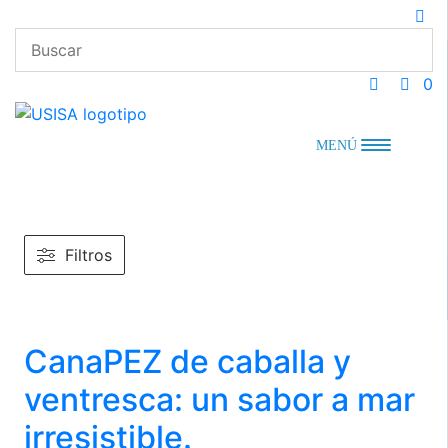
Saltar
al
contenido
0
MENÚ
Filtros
CanaPEZ de caballa y
ventresca: un sabor a mar
irresistible.