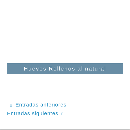
Huevos Rellenos al natural
Navegación
Entradas anteriores
Entradas siguientes
de
entradas